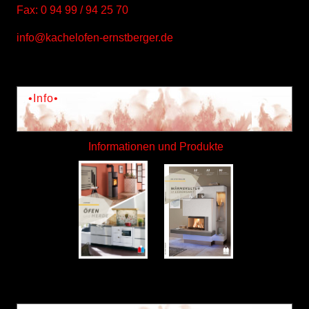
Fax: 0 94 99 / 94 25 70
info@kachelofen-ernstberger.de
•Info•
Informationen und Produkte