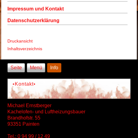
Impressum und Kontakt
Datenschutzerklärung
Druckansicht
Inhaltsverzeichnis
Seite
Menü
Info
•Kontakt•
Michael Ernstberger
Kachelofen- und Luftheizungsbauer
Brandhofstr. 55
93351 Painten
Tel.: 0 94 99 / 12 49