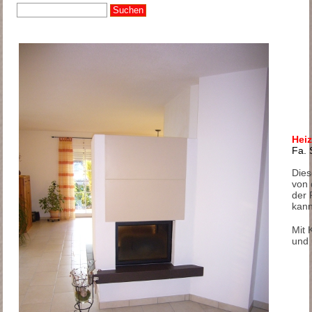
Heiz
Fa. 
Dies
von 
der 
kann
Mit 
und