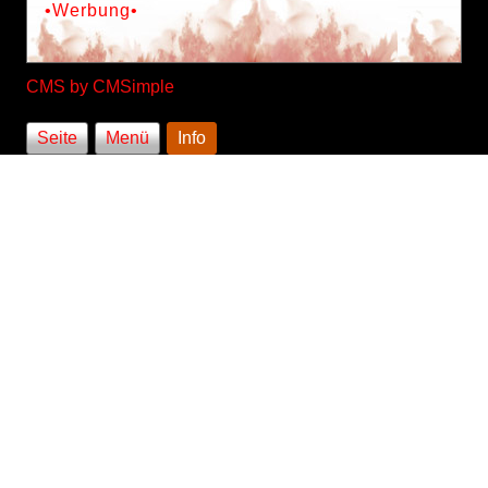
•Werbung•
CMS by
CMSimple
Seite
Menü
Info