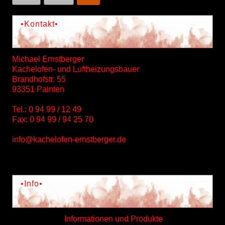
•Kontakt•
Michael Ernstberger
Kachelofen- und Luftheizungsbauer
Brandhofstr. 55
93351 Painten
Tel.: 0 94 99 / 12 49
Fax: 0 94 99 / 94 25 70
info@kachelofen-ernstberger.de
•Info•
Informationen und Produkte